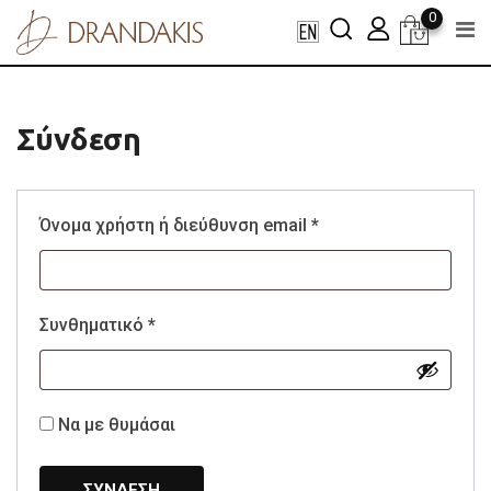
Skip
0
to
content
Σύνδεση
Απαιτείται
Όνομα χρήστη ή διεύθυνση email
*
Απαιτείται
Συνθηματικό
*
Να με θυμάσαι
ΣΎΝΔΕΣΗ