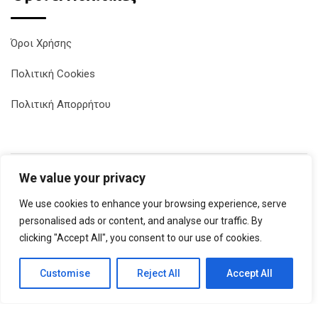
Όροι Χρήσης
Πολιτική Cookies
Πολιτική Απορρήτου
We value your privacy
Ωράριο Λειτουργίας:
We use cookies to enhance your browsing experience, serve
Δευτέρα - Σάββατο 10:00 - 14:00 & 17:00 - 22:00
personalised ads or content, and analyse our traffic. By
Κυριακή: Κλειστά
clicking "Accept All", you consent to our use of cookies.
Customise
Reject All
Accept All