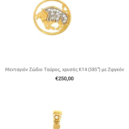
Μενταγιόν Ζώδιο Ταύρος, χρυσός K14 (585°) με Ζιργκόν
€
250,00
Προσθήκη Στο Καλάθι