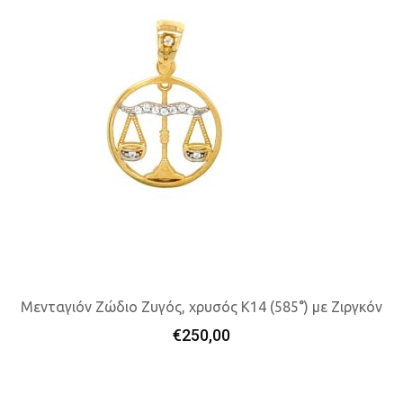
Μενταγιόν Ζώδιο Ζυγός, χρυσός K14 (585°) με Ζιργκόν
€
250,00
Προσθήκη Στο Καλάθι