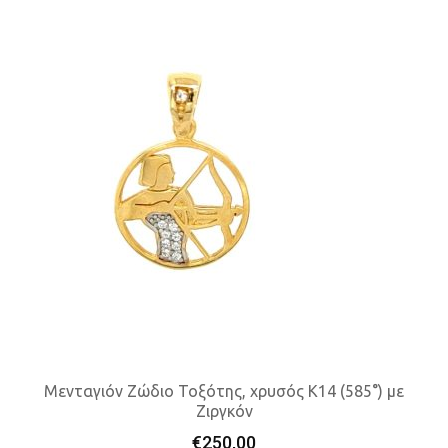
Μενταγιόν Ζώδιο Τοξότης, χρυσός K14 (585°) με
Ζιργκόν
Προσθήκη Στο Καλάθι
€
250,00