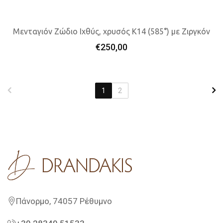
Μενταγιόν Ζώδιο Ιχθύς, χρυσός K14 (585°) με Ζιργκόν
€
250,00
Προσθήκη Στο Καλάθι
1
2
Πάνορμο, 74057 Ρέθυμνο