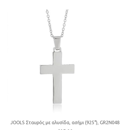
JOOLS Σταυρός με αλυσίδα, ασήμι (925°), GR2N048